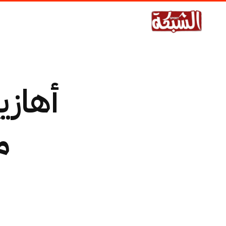
أهازي
م