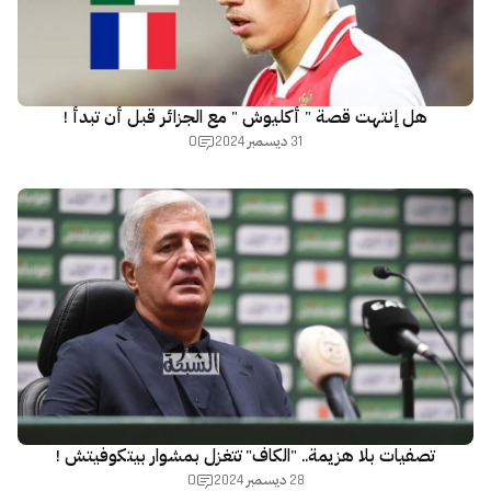
هل إنتهت قصة " أكليوش " مع الجزائر قبل أن تبدأ !
0
31 ديسمبر 2024
تصفيات بلا هزيمة.. "الكاف" تتغزل بمشوار بيتكوفيتش !
0
28 ديسمبر 2024