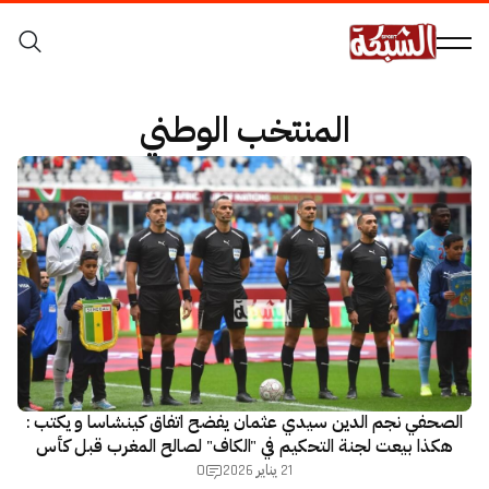
المنتخب الوطني
الصحفي نجم الدين سيدي عثمان يفضح اتفاق كينشاسا و يكتب :
هكذا بيعت لجنة التحكيم في "الكاف" لصالح المغرب قبل كأس
إفريقيا!
0
21 يناير 2026