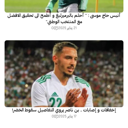
أنيس حاج موسى : " أحلم بالبرميرلبغ و أطمح الى تحقيق الافضل
مع المنتخب الوطني"
0
21 يناير 2025
إخفاقات و إصابات .. بن ناصر يروي التفاصيل سقوط الخضر!
0
17 يناير 2025