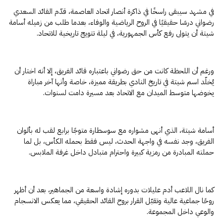
في مشهد سيبقى راسخًا في ذاكرة أنصار اتحاد العاصمة، قدّم القائد السعدي
رضواني درسًا حقيقيًا في الروح الرياضية والوفاء، بعدما طلب من زميله أسامة
شيتة أن يتولى رفع كأس الجمهورية، في ليلة تتويج تاريخية للاتحاد.
ورغم أن اللحظة كانت من حق رضواني باعتباره قائد الفريق، إلا أنه اختار أن
يُخلّد اسم شيتة في تاريخ النادي بطريقة مميزة، خاصة وأنها آخر مباراة
يخوضها متوسط الميدان مع الاتحاد بعد مسيرة دامت لسنوات.
أسامة شيتة، الذي أنهى مشواره مع سوسطارة متوجًا برابع لقب له بألوان
الفريق، وجد نفسه في واجهة الحدث، ليس فقط بحمله الكأس، بل لما
حملته المبادرة من رمزية كبيرة واحترام متبادل داخل غرفة الملابس.
كما نال اللاعب أدم عليلات بدوره إشادة واسعة من الجماهير، بعد أن أظهر
روحًا جماعية عالية وتقبّل القرار بروح القائد الحقيقي، مما يعكس الانسجام
والوعي داخل المجموعة.