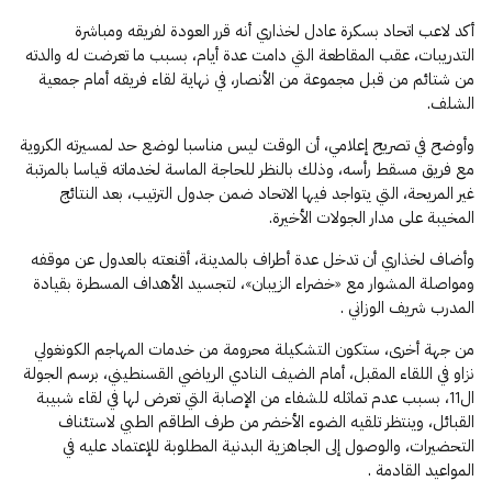
أكد لاعب اتحاد بسكرة عادل لخذاري أنه قرر العودة لفريقه ومباشرة
التدريبات، عقب المقاطعة التي دامت عدة أيام، بسبب ما تعرضت له والدته
من شتائم من قبل مجموعة من الأنصار، في نهاية لقاء فريقه أمام جمعية
الشلف.
وأوضح في تصريح إعلامي، أن الوقت ليس مناسبا لوضع حد لمسيرته الكروية
مع فريق مسقط رأسه، وذلك بالنظر للحاجة الماسة لخدماته قياسا بالمرتبة
غير المريحة، التي يتواجد فيها الاتحاد ضمن جدول الترتيب، بعد النتائج
المخيبة على مدار الجولات الأخيرة.
وأضاف لخذاري أن تدخل عدة أطراف بالمدينة، أقنعته بالعدول عن موقفه
ومواصلة المشوار مع «خضراء الزيبان»، لتجسيد الأهداف المسطرة بقيادة
المدرب شريف الوزاني .
من جهة أخرى، ستكون التشكيلة محرومة من خدمات المهاجم الكونغولي
نزاو في اللقاء المقبل، أمام الضيف النادي الرياضي القسنطيني، برسم الجولة
ال11، بسبب عدم تماثله للشفاء من الإصابة التي تعرض لها في لقاء شبيبة
القبائل، وينتظر تلقيه الضوء الأخضر من طرف الطاقم الطبي لاستئناف
التحضيرات، والوصول إلى الجاهزية البدنية المطلوبة للإعتماد عليه في
المواعيد القادمة .