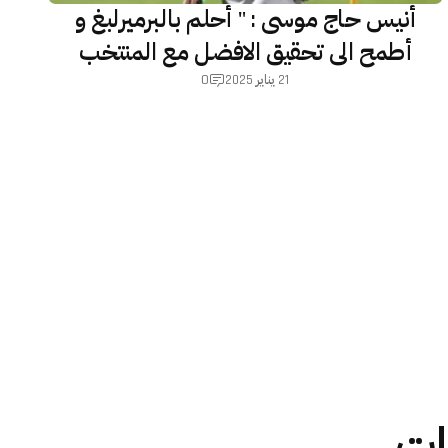
أنيس حاج موسى : " أحلم بالبرميرلبغ و
أطمح الى تحقيق الافضل مع المنتخب
الوطني"
0
21 يناير 2025
ات