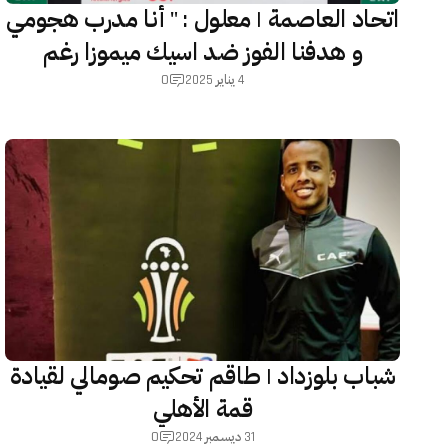
اتحاد العاصمة | معلول : " أنا مدرب هجومي
و هدفنا الفوز ضد اسيك ميموزا رغم
0
الغيابات الكثيرة " !
4 يناير 2025
شباب بلوزداد | طاقم تحكيم صومالي لقيادة
قمة الأهلي
0
31 ديسمبر 2024