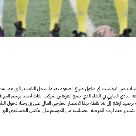
ادي التيارتي في اللقاء الذي جمع الفريقين بمركب القايد أحمد برسم الجولة 
هواة و التي بات يحتل فيها السيارتي المرتبة الثالثة برصيد ارتفع إلى 56 نقطة بهذا الانتصار الخا
الأخيرة بتسيير جيد لهذه المرحلة الحساسة من الموسم على عكس الجيسامتي التي