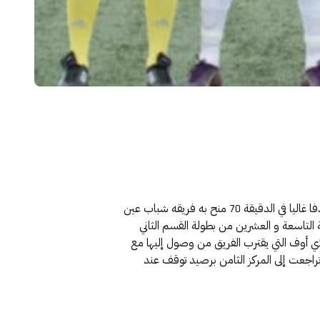
لم ينجح فريق شبيبة تيارت في إيقاف حلم جاره شباب عين تموشنت في دخول صراع الصعود بعدما سجل اللاعب زقاي عمر هدفا غاليا في الدقيقة 70 منح به فريقه شباب عين
التاسعة و العشرين من بطولة القسم الثاني
رجي الغالي على في رحلة دخول البلاي أوف التي يقترب الفريق من وصول إليها مع
 تراجعت إلى المركز الثامن برصيد توقف عند