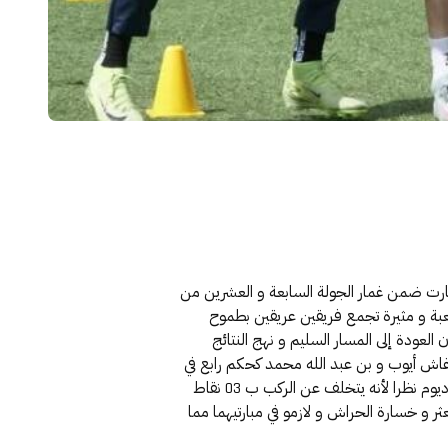
بتيارت ضمن غمار الجولة السابعة و العشرين من
عبة و مثيرة تجمع فريقين عريقين بطموح
العودة إلى المسار السليم و نهج النتائج
 دغاش أيوب و بن عبد الله محمد كحكم رابع في
اختبار حقيقي لنوايا الرائد في البقاء ضمن دائرة الصراع على الصعود بما يمثل بالنسبة له فرصة أخيرة لتعزيز حظوظه لدخول البوديوم نظرا لأنه يتخلف عن الركب ب 03 نقاط
ر و خسارة الحراش و لازمو في مبارتيهما مما