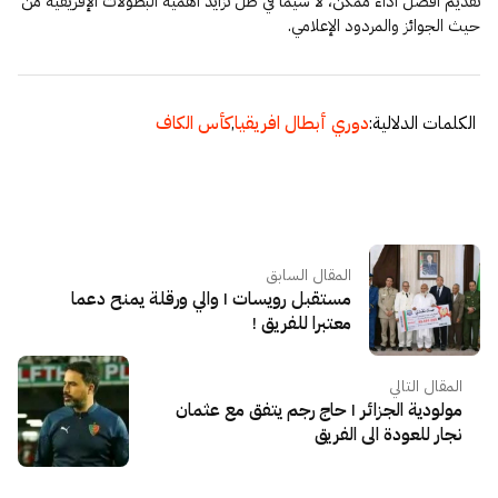
تقديم أفضل أداء ممكن، لا سيما في ظل تزايد أهمية البطولات الإفريقية من
حيث الجوائز والمردود الإعلامي.
الكلمات الدلالية:
دوري أبطال افريقيا
,
كأس الكاف
المقال السابق
مستقبل رويسات | والي ورقلة يمنح دعما
معتبرا للفريق !
المقال التالي
مولودية الجزائر | حاج رجم يتفق مع عثمان
نجار للعودة الى الفريق