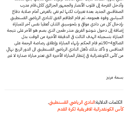
وأدخل الفرحة إلى قلوب الأنصار والجمهور الجزائري ككل،قام مدرب
الصفاقسي الجديد بعدة تغييرات لكنها لم تفي بالغرض أمام صلابة دفاع
السياسي وقوة هجومه، ثم قام الطاقم الفني للنادي الرياضي القسنطيني
بإدخال كل من دادي مواقي و بلحوسيني اللذان أعطيا نفس آخر للمباراة
إضافة إلى دخول شوشو الفريق منذر طمين الذي بصم هو الآخر على نتيجة
المباراة بتسجيله الهدف الثالث في الدقيقة الأخيرة من الوقت بدل
الضائع4+90,ثم قام الحكم بإنهاء المباراة وإطلاق رصاصة الرحمة على
المنافس و تأكد بذلك تأهل النادي الرياضي القسنطيني الى الدور الربع نهائي
من كأس الكونفدرالية في إنتظار المباراة الأخيرة التي تعتبر مباراة صدارة لا غير.
بسمة مرنيز
الكلمات الدلالية:
النادي الرياضي القسنطيني
,
كأس الكونفدرالية الافريقية لكرة القدم