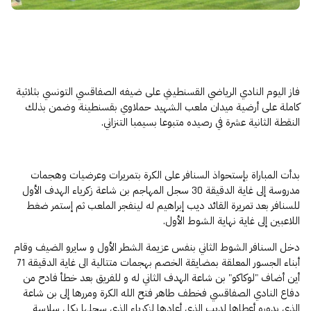
فاز اليوم النادي الرياضي القسنطيني على ضيفه الصفاقسي التونسي بثلاثية
كاملة على أرضية ميدان ملعب الشهيد حملاوي بقسنطينة وضمن بذلك
النقطة الثانية عشرة في رصيده متبوعا بسيمبا التنزاني.
بدأت المباراة بإستحواذ السنافر على الكرة بتمريرات وعرضيات وهجمات
مدروسة إلى غاية الدقيقة 30 سجل المهاجم بن شاعة زكرياء الهدف الأول
للسنافر بعد تمريرة القائد ديب إبراهيم له لينفجر الملعب ثم إستمر ضغط
اللاعبين إلى غاية نهاية الشوط الأول.
دخل السنافر الشوط الثاني بنفس عزيمة الشطر الأول و سايرو الضيف وقام
أبناء الجسور المعلقة بمضايقة الخصم بهجمات متتالية الى غاية الدقيقة 71
أين أضاف "لوكاكو" بن شاعة الهدف الثاني له و للفريق بعد خطأ فادح من
دفاع النادي الصفاقسي فخطف طاهر فتح الله الكرة ومررها إلى بن شاعة
الذي بدوره أعطاها لديب الذي أعادها لزكرياء الذي سجلها بكل سلاسة