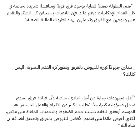
"نعم، البطولة صعبة للغاية بوجود فرق قوية ومنافسة شديدة ،خاصة في
ظل انعدام الإمكانيات ورغم ذلك فإن اللاعبات يستحقن كل الشكر والتقدير
على وقوفهن مع الفريق وتحملهن لهذه الظروف المالية الصعبة."
_ تبذلين جهودًا كبيرة للنهوض بالفريق وتطوير كرة القدم النسوية، أليس
كذلك؟
"أبذل مجهودات جبارة من أجل النادي، خاصة وأن قيادة فريق نسوي
تحمل مسؤولية كبيرة جدًا تتطلب الكثير من الالتزام والعمل المستمر، هذا
الموسم أرهقني للغاية بسبب حجم الضغوط والتحديات الملقاة على عاتقي،
لكنني أحرص دائمًا على تقديم الأفضل للنهوض بالفريق وتحقيق أهدافه ان
شاء الله."