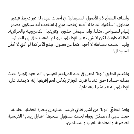
وأضاف المغنّي ذو الأصول السنيغالية في أحدث ظهور له عبر شريط فيديو
متداول: “سأخبرك لماذا لا أحبه (يقصد مبابي). اعتقدت أنه سيكون مصدر
إلهام للضواحي، مثلنا. وأنه سيمثل جذوره الإفريقية: الكاميرونية والجزائرية.
انتظرته طويلا. لكن لا شيء على الإطلاق، فهو لم يذهب حتى إلى الجزائر…
ولهذا السبب ببساطة لا أحبه. هذا غير مقبول. يبدو الأمر كما لو أنني لا أمثّل
السنيغال”.
واختتم المغني “بوبا” يُمعن في جلد المهاجم الفرنسي: “لم يغرّد (تويتر/ حيث
يملك حسابا) حتى عندما فازت الجزائر بكأس أمم إفريقيا. إنه لا يمثلنا على
الإطلاق، إنه غير مثير للاهتمام”.
ويُعدّ المغنّي “بوبا” من أشهر فناني فرنسا الملتزمين بِنصرة القضايا العادلة،
حيث سبق أن تصدّى بِجرأة لِخبث مسؤولي صحيفة “شارلي إيبدو” الفرنسية
العنصرية والمعادية للعرب والمسلمين.