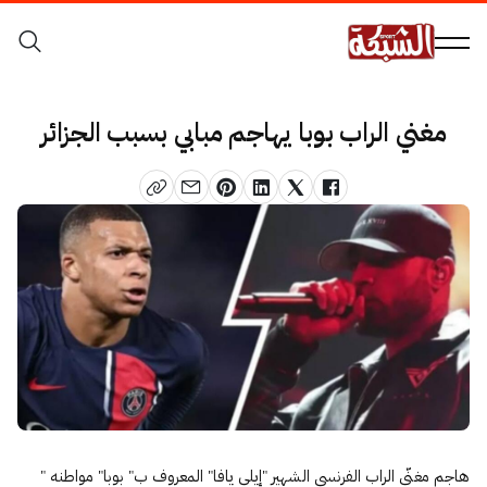
مغني الراب بوبا يهاجم مبابي بسبب الجزائر
هاجم مغنّي الراب الفرنسي الشهير "إيلي يافا" المعروف ب" بوبا" مواطنه "