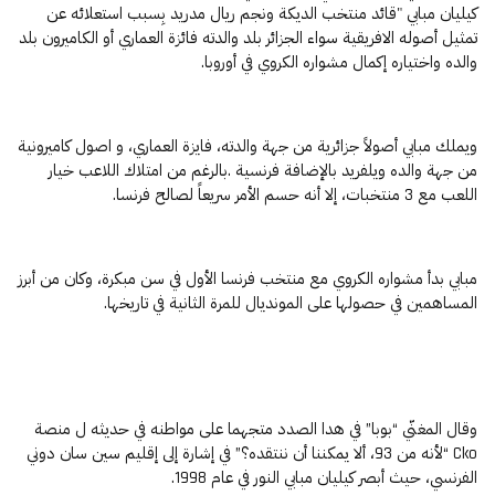
كيليان مبابي "قائد منتخب الديكة ونجم ريال مدريد بِسبب استعلائه عن
تمثيل أصوله الافريقية سواء الجزائر بلد والدته فائزة العماري أو الكاميرون بلد
والده واختياره إكمال مشواره الكروي في أوروبا.
ويملك مبابي أصولاً جزائرية من جهة والدته، فايزة العماري، و اصول كاميرونية
من جهة والده ويلفريد بالإضافة فرنسية .بالرغم من امتلاك اللاعب خيار
اللعب مع 3 منتخبات، إلا أنه حسم الأمر سريعاً لصالح فرنسا.
مبابي بدأ مشواره الكروي مع منتخب فرنسا الأول في سن مبكرة، وكان من أبرز
المساهمين في حصولها على المونديال للمرة الثانية في تاريخها.
وقال المغنّي “بوبا” في هدا الصدد متجهما على مواطنه في حديثه ل منصة
Cko “لأنه من 93، ألا يمكننا أن ننتقده؟” في إشارة إلى إقليم سين سان دوني
الفرنسي، حيث أبصر كيليان مبابي النور في عام 1998.